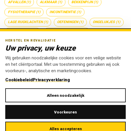
AFVALLEN
(1)
ALKMAAR
(1)
BEKKENPIJN
(1)
FYSIOTHERAPIE
(1)
INCONTINENTIE
(1)
LAGE RUGKLACHTEN
(1)
OEFENINGEN
(1)
ONGELUKJES
(1)
OVERGEWICHT
(1)
PIJN IN MIJN BILLEN
(1)
HERSTEL EN REVALIDATIE
Uw privacy, uw keuze
Wij gebruiken noodzakelijke cookies voor een veilige website
en het cliëntportaal. Met uw toestemming gebruiken wij ook
voorkeurs-, analytische en marketingcookies.
PRIVACY & AVG
Cookiebeleid
Privacyverklaring
Privacy & Gegevensbescherming
Alleen noodzakelijk
Cookiebeleid
Voorkeuren
Alles accepteren