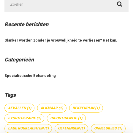
naar:
Recente berichten
Slanker worden zonder je vrouwelijkheid te verliezen? Het kan.
Categorieën
Specialistische Behandeling
Tags
AFVALLEN
(1)
ALKMAAR
(1)
BEKKENPIJN
(1)
FYSIOTHERAPIE
(1)
INCONTINENTIE
(1)
LAGE RUGKLACHTEN
(1)
OEFENINGEN
(1)
ONGELUKJES
(1)